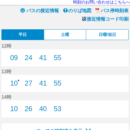
時刻のお問い合わせはこちらへ
バスの接近情報
のりば地図
バス停時刻表
接近情報コード印刷
平日
土曜
日曜/祝日
12時
09
24
41
55
9分はつ
24分はつ
41分はつ
55分はつ
13時
●
10
27
41
55
10分はつ
27分はつ
41分はつ
55分はつ
14時
10
26
40
53
10分はつ
26分はつ
40分はつ
53分はつ