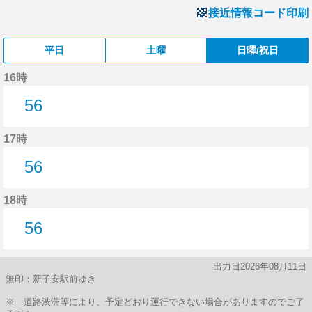
接近情報コード印刷
平日
土曜
日曜/祝日
16時
56
56分はつ
17時
56
56分はつ
18時
56
56分はつ
出力日2026年08月11日
無印：新子安駅前ゆき
※ 道路渋滞等により、予定どおり運行できない場合がありますのでご了