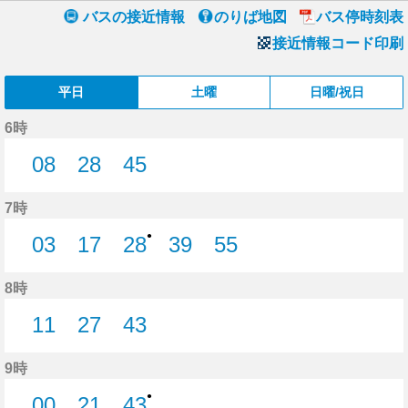
バスの接近情報
のりば地図
バス停時刻表
接近情報コード印刷
平日
土曜
日曜/祝日
6時
08
28
45
8分はつ
28分はつ
45分はつ
7時
●
03
17
28
39
55
3分はつ
17分はつ
28分はつ
39分はつ
55分はつ
8時
11
27
43
11分はつ
27分はつ
43分はつ
9時
●
00
21
43