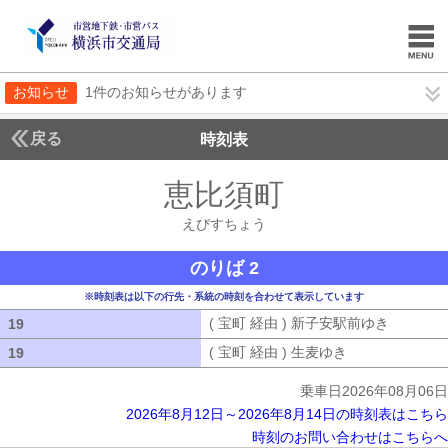
お知らせ
1件のお知らせがあります
戻る
時刻表
恵比須町
えびすちょ
えびすちょう
のりば 2
※時刻表は以下の行先・系統の時刻を合わせて表示しています
( 宝町 経由 ) 新子安駅前ゆき
( 宝町 
19
19
( 宝町 経由 ) 生麦ゆき
( 宝町 経由 ) 
19
19
乗車日2026年08月06日
2026年8月12日～2026年8月14日の時刻表はこちら
時刻のお問い合わせはこちらへ