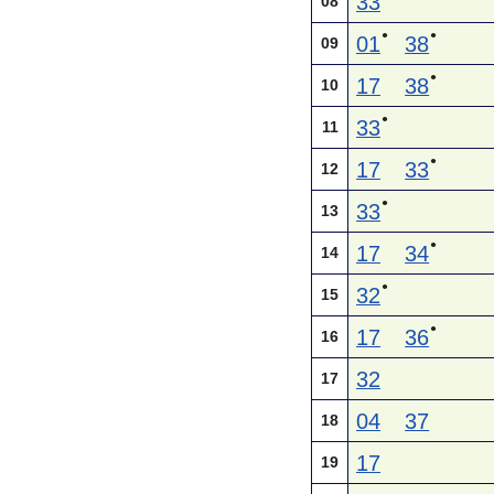
33
08
●
●
01
38
09
●
17
38
10
●
33
11
●
17
33
12
●
33
13
●
17
34
14
●
32
15
●
17
36
16
32
17
04
37
18
17
19