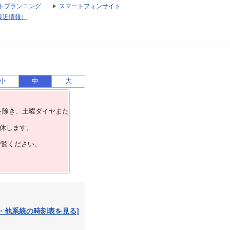
トプランニング
スマートフォンサイト
接近情報）
小
中
大
を除き、⼟曜ダイヤまた
運休します。
ご覧ください。
・他系統の時刻表を見る]