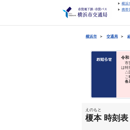
横浜
携帯
横浜市
＞
交通局
＞
令和
市営
は特
△国
ご利
各
えのもと
榎本 時刻表