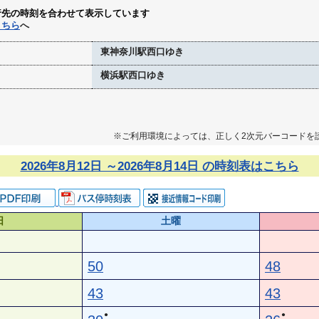
行先の時刻を合わせて表示しています
こちら
へ
東神奈川駅西口ゆき
横浜駅西口ゆき
※ご利用環境によっては、正しく2次元バーコードを
2026年8月12日 ～2026年8月14日 の時刻表はこちら
日
土曜
50
48
43
43
●
●