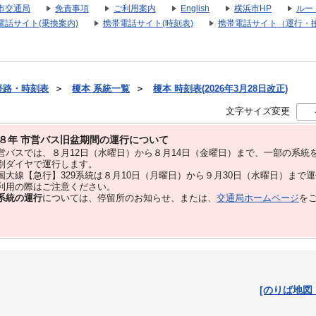
市交通局
免責事項
ご利用案内
English
横浜市HP
ルー
電話サイト(乗換案内)
携帯電話サイト(時刻表)
携帯電話サイト（運行・
経路・時刻表
＞
榎本 系統一覧
＞
榎本 時刻表(2026年3月28日改正)
文字サイズ変更
８年 市営バス旧盆期間の運行について
バスでは、８⽉12⽇（水曜日）から８⽉14⽇（金曜日）まで、⼀部の系統
別ダイヤで運⾏します。
大線【急行】329系統は８月10日（月曜日）から９月30日（水曜日）まで
用の際はご注意ください。
系統の運行
については、停留所のお知らせ、または、
交通局ホームページ
を
[のりば地図