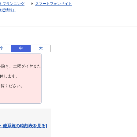
トプランニング
スマートフォンサイト
接近情報）
小
中
大
を除き、⼟曜ダイヤまた
運休します。
ご覧ください。
・他系統の時刻表を見る]