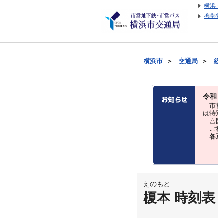
横浜
携帯
横浜市
＞
交通局
＞
令和
市営
は特
△国
ご利
各
えのもと
榎本 時刻表