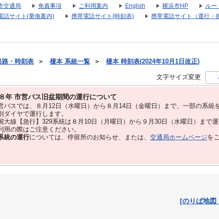
市交通局
免責事項
ご利用案内
English
横浜市HP
ルー
電話サイト(乗換案内)
携帯電話サイト(時刻表)
携帯電話サイト（運行・
経路・時刻表
＞
榎本 系統一覧
＞
榎本 時刻表(2024年10月1日改正)
文字サイズ変更
８年 市営バス旧盆期間の運行について
バスでは、８⽉12⽇（水曜日）から８⽉14⽇（金曜日）まで、⼀部の系統
別ダイヤで運⾏します。
大線【急行】329系統は８月10日（月曜日）から９月30日（水曜日）まで
用の際はご注意ください。
系統の運行
については、停留所のお知らせ、または、
交通局ホームページ
を
[のりば地図