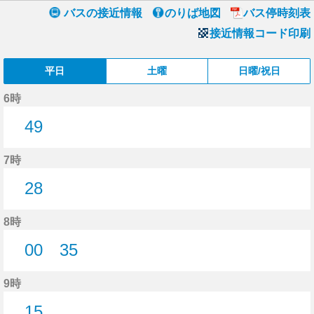
バスの接近情報
のりば地図
バス停時刻表
接近情報コード印刷
平日
土曜
日曜/祝日
6時
49
49分はつ
7時
28
28分はつ
8時
00
35
0分はつ
35分はつ
9時
15