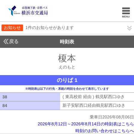
お知らせ
1件のお知らせがあります
戻る
時刻表
榎本
えのもと
えのもと
のりば 1
※時刻表は以下の行先・系統の時刻を合わせて表示しています
( 東高校前 経由 ) 鶴見駅西口ゆき
( 
38
38
新子安駅西口経由鶴見駅西口ゆき
新子
84
84
乗車日2026年08月06日
2026年8月12日～2026年8月14日の時刻表はこちら
時刻のお問い合わせはこちらへ