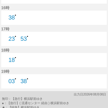
53分はつ
16時
●
38
38分はつ
17時
●
●
23
53
23分はつ
53分はつ
18時
●
18
18分はつ
19時
●
●
03
38
3分はつ
38分はつ
出力日2026年08月08日
無印：【急行】横浜駅前ゆき
●：【急行】( 流通センター 経由 ) 横浜駅前ゆき
★：【特急】横浜駅前ゆき