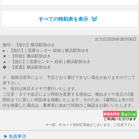
13分はつ
17分はつ
28分はつ
34分はつ
50分はつ
すべての時刻表を表示
出力日2026年08月06日
無印：【急行】横浜駅前ゆき
●：【急行】( 流通センター 経由 ) 横浜駅前ゆき
★：【特急】横浜駅前ゆき
▲：【急行】( 流通センター 経由 ) 横浜駅前ゆき
◆：【直通】横浜駅前ゆき
※ 道路渋滞等により、予定どおり運行できない場合がありますのでご了
承下さい。
※ 祝日は休日ダイヤで運行いたします。
ご注意：ダイヤ改正により時刻を変更する場合は、概ねダイヤ改正の1週
間前までに新しい時刻表を掲載いたします。そのため、1週間以上先の日
付を検索した場合は、乗車前に改めて時刻のご確認をお願いいたします。
※一部、ICカード非対応系統がございます。ご注意下さい。
免責事項