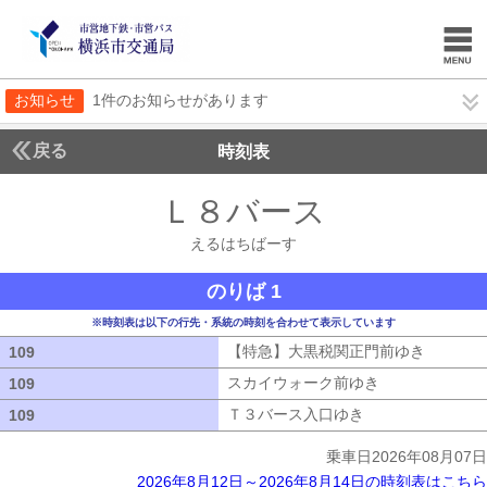
お知らせ
1件のお知らせがあります
戻る
時刻表
Ｌ８バース
えるはち
えるはちばーす
のりば 1
※時刻表は以下の行先・系統の時刻を合わせて表示しています
【特急】大黒税関正門前ゆき
【特急】
109
109
スカイウォーク前ゆき
スカイウォーク
109
109
Ｔ３バース入口ゆき
Ｔ３バース入口ゆ
109
109
乗車日2026年08月07日
2026年8月12日～2026年8月14日の時刻表はこちら