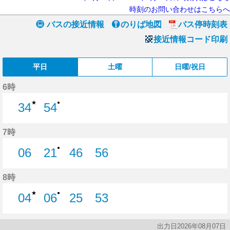
時刻のお問い合わせはこちらへ
バスの接近情報
のりば地図
バス停時刻表
接近情報コード印刷
平日
土曜
日曜/祝日
6時
★
●
34
54
34分はつ
54分はつ
7時
●
06
21
46
56
6分はつ
21分はつ
46分はつ
56分はつ
8時
★
●
04
06
25
53
4分はつ
6分はつ
25分はつ
53分はつ
出力日2026年08月07日