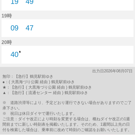
19
49
19分はつ
49分はつ
19時
09
47
9分はつ
47分はつ
20時
▲
40
40分はつ
出力日2026年08月07日
無印：【急行】鶴見駅前ゆき
●：( 大黒海づり公園 経由 ) 鶴見駅前ゆき
★：【急行】( 大黒海づり公園 経由 ) 鶴見駅前ゆき
▲：【急行】( 流通センター 経由 ) 鶴見駅前ゆき
※ 道路渋滞等により、予定どおり運行できない場合がありますのでご了
承下さい。
※ 祝日は休日ダイヤで運行いたします。
ご注意：ダイヤ改正により時刻を変更する場合は、概ねダイヤ改正の1週
間前までに新しい時刻表を掲載いたします。そのため、1週間以上先の日
付を検索した場合は、乗車前に改めて時刻のご確認をお願いいたします。