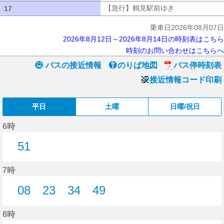
【急行】鶴見駅前ゆき
【急行】鶴見駅
17
17
乗車日2026年08月07日
2026年8月12日～2026年8月14日の時刻表はこちら
時刻のお問い合わせはこちらへ
バスの接近情報
のりば地図
バス停時刻表
接近情報コード印刷
平日
土曜
日曜/祝日
6時
51
51分はつ
7時
08
23
34
49
8分はつ
23分はつ
34分はつ
49分はつ
8時