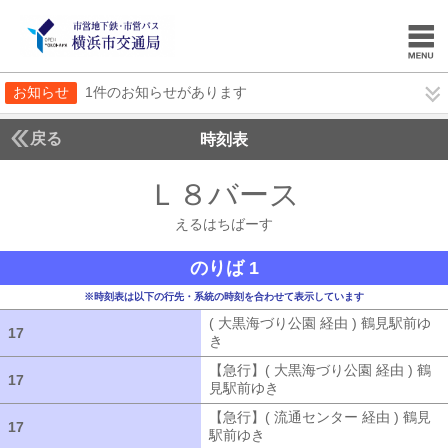
お知らせ
1件のお知らせがあります
戻る
時刻表
Ｌ８バース
えるはち
えるはちばーす
のりば 1
※時刻表は以下の行先・系統の時刻を合わせて表示しています
( 大黒海づり公園 経由 ) 鶴見駅前ゆ
17
17
き
( 大黒海づり公園 経由 ) 鶴見駅前ゆ
【急行】( 大黒海づり公園 経由 ) 鶴
17
17
見駅前ゆき
【急行】( 大黒海づり公園 
【急行】( 流通センター 経由 ) 鶴見
17
17
駅前ゆき
【急行】( 流通センター 経由