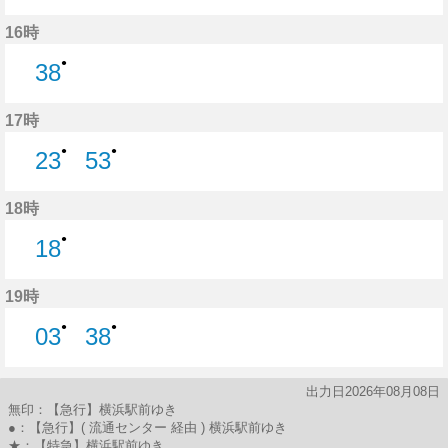
53分はつ
16時
●
38
38分はつ
17時
●
●
23
53
23分はつ
53分はつ
18時
●
18
18分はつ
19時
●
●
03
38
3分はつ
38分はつ
出力日2026年08月08日
無印：【急行】横浜駅前ゆき
●：【急行】( 流通センター 経由 ) 横浜駅前ゆき
★：【特急】横浜駅前ゆき