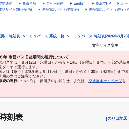
市交通局
免責事項
ご利用案内
English
横浜市HP
ルー
電話サイト(乗換案内)
携帯電話サイト(時刻表)
携帯電話サイト（運行・
経路・時刻表
＞
Ｌ２バース 系統一覧
＞
Ｌ２バース 時刻表(2026年3月28
文字サイズ変更
８年 市営バス旧盆期間の運行について
バスでは、８⽉12⽇（水曜日）から８⽉14⽇（金曜日）まで、⼀部の系統
別ダイヤで運⾏します。
大線【急行】329系統は８月10日（月曜日）から９月30日（水曜日）まで
用の際はご注意ください。
系統の運行
については、停留所のお知らせ、または、
交通局ホームページ
を
 時刻表
[のりば地図