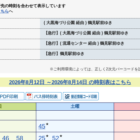
行先の時刻を合わせて表示しています
こちら
へ
( 大黒海づり公園 経由 ) 鶴見駅前ゆき
【急行】( 大黒海づり公園 経由 ) 鶴見駅前ゆき
【急行】( 流通センター 経由 ) 鶴見駅前ゆき
【急行】鶴見駅前ゆき
※ご利用環境によっては、正しく2次元バーコードを
2026年8月12日 ～2026年8月14日 の時刻表はこちら
日
土曜
★
45
★
★
46
58
25
52