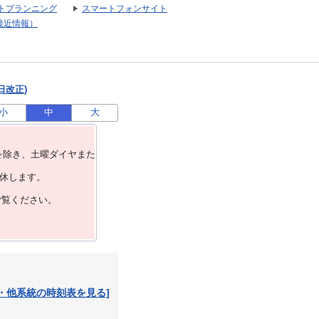
トプランニング
スマートフォンサイト
接近情報）
日改正)
小
中
大
を除き、⼟曜ダイヤまた
運休します。
ご覧ください。
・他系統の時刻表を見る]