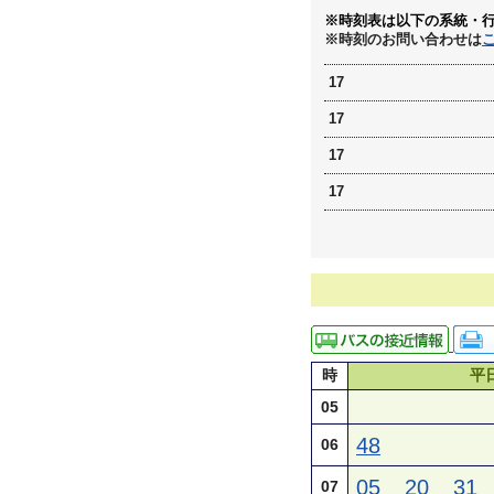
※時刻表は以下の系統・
※時刻のお問い合わせは
17
17
17
17
時
平
05
48
06
05
20
31
07