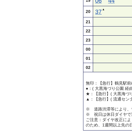
06
44
19
▲
37
20
21
22
23
00
01
02
無印：【急行】鶴見駅前
●：( 大黒海づり公園 経
★：【急行】( 大黒海づり
▲：【急行】( 流通センタ
※ 道路渋滞等により、
※ 祝日は休日ダイヤで
ご注意：ダイヤ改正によ
のため、1週間以上先の