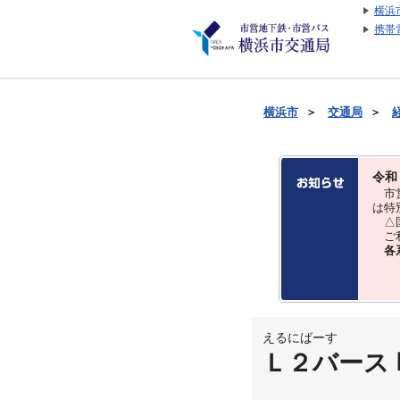
横浜
携帯
横浜市
＞
交通局
＞
令和
市営
は特
△国
ご利
各
えるにばーす
Ｌ２バース