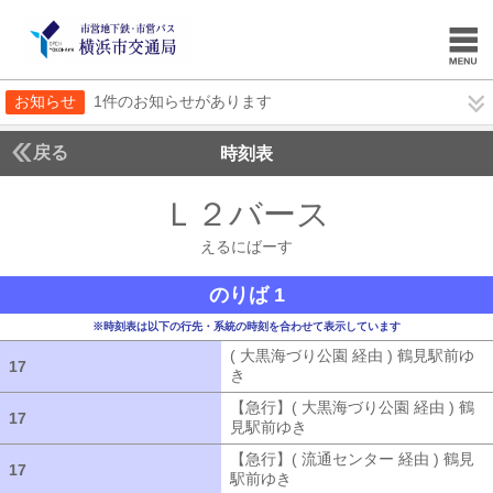
お知らせ
1件のお知らせがあります
戻る
時刻表
Ｌ２バース
えるにば
えるにばーす
のりば 1
※時刻表は以下の行先・系統の時刻を合わせて表示しています
( 大黒海づり公園 経由 ) 鶴見駅前ゆ
17
17
き
( 大黒海づり公園 経由 ) 鶴見駅前ゆ
【急行】( 大黒海づり公園 経由 ) 鶴
17
17
見駅前ゆき
【急行】( 大黒海づり公園 
【急行】( 流通センター 経由 ) 鶴見
17
17
駅前ゆき
【急行】( 流通センター 経由