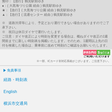
無印：【急行】鶴見駅前ゆき
●：( 大黒海づり公園 経由 ) 鶴見駅前ゆき
★：【急行】( 大黒海づり公園 経由 ) 鶴見駅前ゆき
▲：【急行】( 流通センター 経由 ) 鶴見駅前ゆき
※ 道路渋滞等により、予定どおり運行できない場合がありますのでご了
承下さい。
※ 祝日は休日ダイヤで運行いたします。
ご注意：ダイヤ改正により時刻を変更する場合は、概ねダイヤ改正の1週
間前までに新しい時刻表を掲載いたします。そのため、1週間以上先の日
付を検索した場合は、乗車前に改めて時刻のご確認をお願いいたします。
※一部、ICカード非対応系統がございます。ご注意下さい。
免責事項
経路・時刻表
English
横浜市交通局