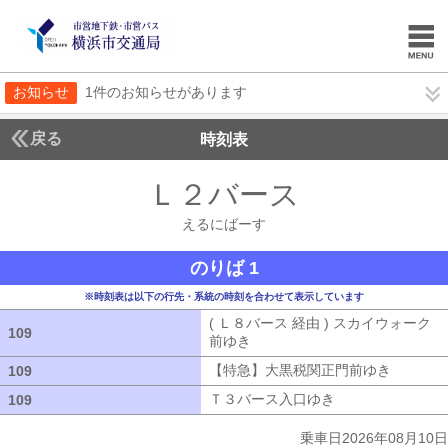
お知らせ
1件のお知らせがあります
戻る
時刻表
Ｌ２バース
えるにば
えるにばーす
のりば 1
※時刻表は以下の行先・系統の時刻を合わせて表示しています
( Ｌ８バース 経由 ) スカイウォーク
109
109
前ゆき
( Ｌ８バース 経由 ) スカイウ
【特急】大黒税関正門前ゆき
【特急】
109
109
Ｔ３バース入口ゆき
Ｔ３バース入口ゆ
109
109
乗車日2026年08月10日