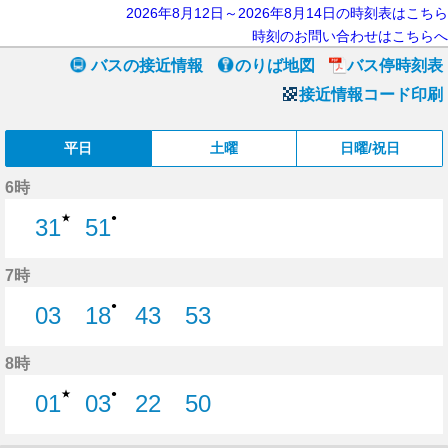
2026年8月12日～2026年8月14日の時刻表はこちら
時刻のお問い合わせはこちらへ
バスの接近情報
のりば地図
バス停時刻表
接近情報コード印刷
平日
土曜
日曜/祝日
6時
★
●
31
51
31分はつ
51分はつ
7時
●
03
18
43
53
3分はつ
18分はつ
43分はつ
53分はつ
8時
★
●
01
03
22
50
1分はつ
3分はつ
22分はつ
50分はつ