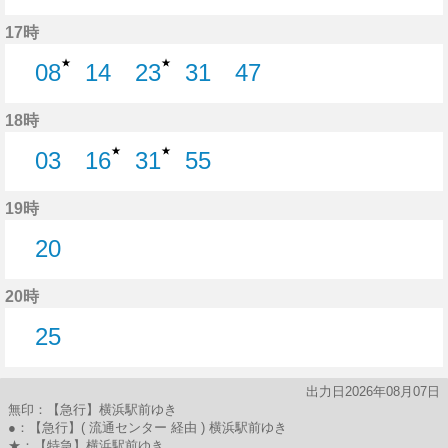
28分はつ
45分はつ
17時
★
★
08
14
23
31
47
8分はつ
14分はつ
23分はつ
31分はつ
47分はつ
18時
★
★
03
16
31
55
3分はつ
16分はつ
31分はつ
55分はつ
19時
20
20分はつ
20時
25
25分はつ
出力日2026年08月07日
無印：【急行】横浜駅前ゆき
●：【急行】( 流通センター 経由 ) 横浜駅前ゆき
★：【特急】横浜駅前ゆき