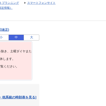
トプランニング
スマートフォンサイト
接近情報）
日改正)
小
中
大
を除き、⼟曜ダイヤまた
運休します。
ご覧ください。
・他系統の時刻表を見る]