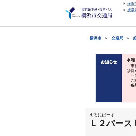
横浜
携帯
横浜市
＞
交通局
＞
令和
市営
は特
△国
ご利
各
えるにばーす
Ｌ２バース