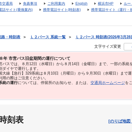
市交通局
免責事項
ご利用案内
English
横浜市HP
ルー
電話サイト(乗換案内)
携帯電話サイト(時刻表)
携帯電話サイト（運行・
経路・時刻表
＞
Ｌ２バース 系統一覧
＞
Ｌ２バース 時刻表(2026年3月28
文字サイズ変更
８年 市営バス旧盆期間の運行について
バスでは、８⽉12⽇（水曜日）から８⽉14⽇（金曜日）まで、⼀部の系統
別ダイヤで運⾏します。
大線【急行】329系統は８月10日（月曜日）から９月30日（水曜日）まで
用の際はご注意ください。
系統の運行
については、停留所のお知らせ、または、
交通局ホームページ
を
 時刻表
[のりば地図