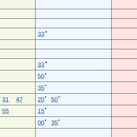
▲
33
▲
33
●
50
●
35
●
●
31
47
20
50
●
55
15
●
●
00
35