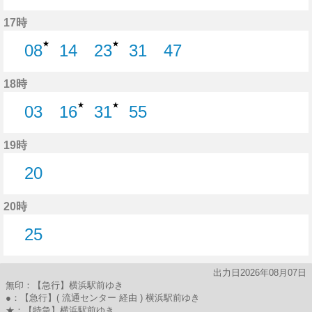
28分はつ
45分はつ
17時
★
★
08
14
23
31
47
8分はつ
14分はつ
23分はつ
31分はつ
47分はつ
18時
★
★
03
16
31
55
3分はつ
16分はつ
31分はつ
55分はつ
19時
20
20分はつ
20時
25
25分はつ
出力日2026年08月07日
無印：【急行】横浜駅前ゆき
●：【急行】( 流通センター 経由 ) 横浜駅前ゆき
★：【特急】横浜駅前ゆき