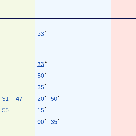
▲
33
▲
33
●
50
●
35
●
●
31
47
20
50
●
55
15
●
●
00
35