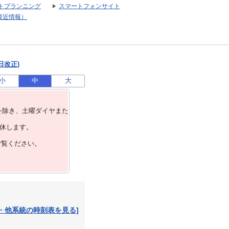
トプランニング
スマートフォンサイト
接近情報）
日改正)
小
中
大
を除き、⼟曜ダイヤまた
運休します。
ご覧ください。
・他系統の時刻表を見る]