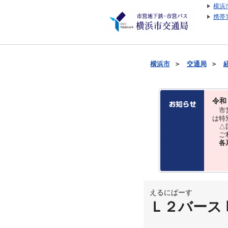
横浜
携帯
横浜市
＞
交通局
＞
令和
市営
は特
△国
ご利
各
えるにばーす
Ｌ２バース