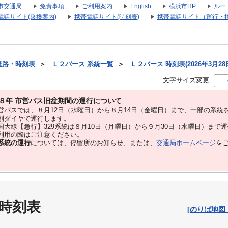
市交通局
免責事項
ご利用案内
English
横浜市HP
ルー
電話サイト(乗換案内)
携帯電話サイト(時刻表)
携帯電話サイト（運行・
経路・時刻表
＞
Ｌ２バース 系統一覧
＞
Ｌ２バース 時刻表(2026年3月28
文字サイズ変更
８年 市営バス旧盆期間の運行について
バスでは、８⽉12⽇（水曜日）から８⽉14⽇（金曜日）まで、⼀部の系統
別ダイヤで運⾏します。
大線【急行】329系統は８月10日（月曜日）から９月30日（水曜日）まで
用の際はご注意ください。
系統の運行
については、停留所のお知らせ、または、
交通局ホームページ
を
 時刻表
[のりば地図