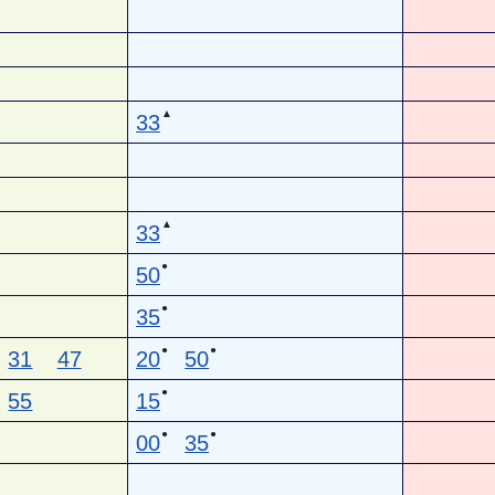
▲
33
▲
33
●
50
●
35
●
●
31
47
20
50
●
55
15
●
●
00
35