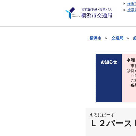
横浜
携帯
横浜市
＞
交通局
＞
令和
市営
は特
△国
ご利
各
えるにばーす
Ｌ２バース