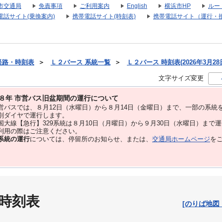
市交通局
免責事項
ご利用案内
English
横浜市HP
ルー
電話サイト(乗換案内)
携帯電話サイト(時刻表)
携帯電話サイト（運行・
経路・時刻表
＞
Ｌ２バース 系統一覧
＞
Ｌ２バース 時刻表(2026年3月28
文字サイズ変更
８年 市営バス旧盆期間の運行について
バスでは、８⽉12⽇（水曜日）から８⽉14⽇（金曜日）まで、⼀部の系統
別ダイヤで運⾏します。
大線【急行】329系統は８月10日（月曜日）から９月30日（水曜日）まで
用の際はご注意ください。
系統の運行
については、停留所のお知らせ、または、
交通局ホームページ
を
 時刻表
[のりば地図