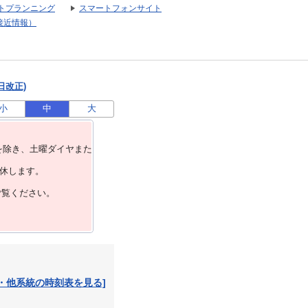
トプランニング
スマートフォンサイト
接近情報）
日改正)
小
中
大
を除き、⼟曜ダイヤまた
運休します。
ご覧ください。
・他系統の時刻表を見る]