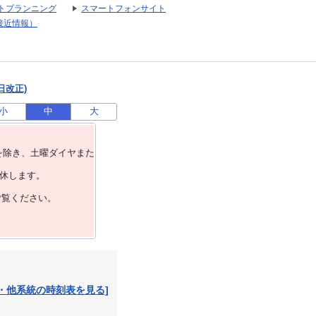
トプランニング
スマートフォンサイト
接近情報）
日改正)
小
中
大
を除き、⼟曜ダイヤまた
運休します。
ご覧ください。
・他系統の時刻表を見る]