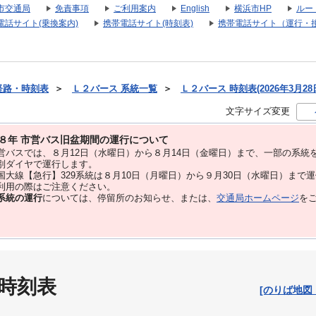
市交通局
免責事項
ご利用案内
English
横浜市HP
ルー
電話サイト(乗換案内)
携帯電話サイト(時刻表)
携帯電話サイト（運行・
経路・時刻表
＞
Ｌ２バース 系統一覧
＞
Ｌ２バース 時刻表(2026年3月28
文字サイズ変更
８年 市営バス旧盆期間の運行について
バスでは、８⽉12⽇（水曜日）から８⽉14⽇（金曜日）まで、⼀部の系統
別ダイヤで運⾏します。
大線【急行】329系統は８月10日（月曜日）から９月30日（水曜日）まで
用の際はご注意ください。
系統の運行
については、停留所のお知らせ、または、
交通局ホームページ
を
 時刻表
[のりば地図