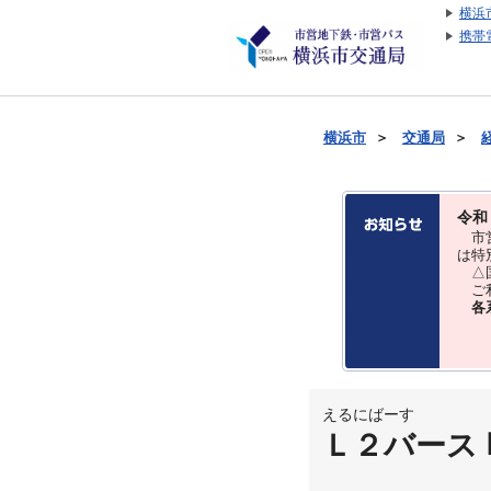
横浜
携帯
横浜市
＞
交通局
＞
令和
市営
は特
△国
ご利
各
えるにばーす
Ｌ２バース