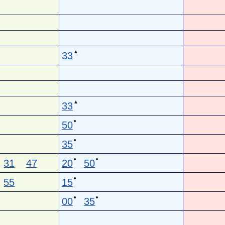
▲
33
▲
33
●
50
●
35
●
●
31
47
20
50
●
55
15
●
●
00
35