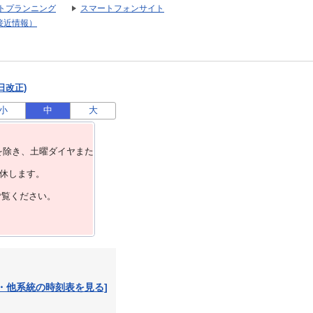
トプランニング
スマートフォンサイト
接近情報）
日改正)
小
中
大
を除き、⼟曜ダイヤまた
運休します。
ご覧ください。
・他系統の時刻表を見る]