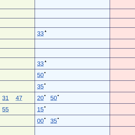
▲
33
▲
33
●
50
●
35
●
●
31
47
20
50
●
55
15
●
●
00
35