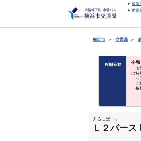
横浜
携帯
横浜市
＞
交通局
＞
令和
市営
は特
△国
ご利
各
えるにばーす
Ｌ２バース