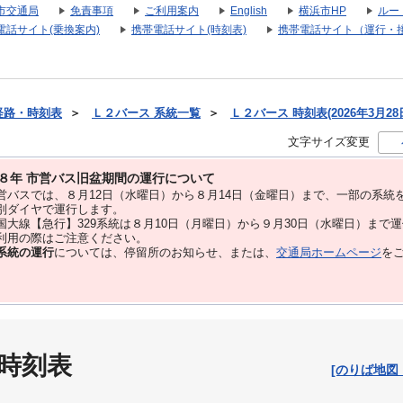
市交通局
免責事項
ご利用案内
English
横浜市HP
ルー
電話サイト(乗換案内)
携帯電話サイト(時刻表)
携帯電話サイト（運行・
経路・時刻表
＞
Ｌ２バース 系統一覧
＞
Ｌ２バース 時刻表(2026年3月28
文字サイズ変更
８年 市営バス旧盆期間の運行について
バスでは、８⽉12⽇（水曜日）から８⽉14⽇（金曜日）まで、⼀部の系統
別ダイヤで運⾏します。
大線【急行】329系統は８月10日（月曜日）から９月30日（水曜日）まで
用の際はご注意ください。
系統の運行
については、停留所のお知らせ、または、
交通局ホームページ
を
 時刻表
[のりば地図