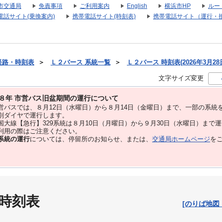
市交通局
免責事項
ご利用案内
English
横浜市HP
ルー
電話サイト(乗換案内)
携帯電話サイト(時刻表)
携帯電話サイト（運行・
経路・時刻表
＞
Ｌ２バース 系統一覧
＞
Ｌ２バース 時刻表(2026年3月28
文字サイズ変更
８年 市営バス旧盆期間の運行について
バスでは、８⽉12⽇（水曜日）から８⽉14⽇（金曜日）まで、⼀部の系統
別ダイヤで運⾏します。
大線【急行】329系統は８月10日（月曜日）から９月30日（水曜日）まで
用の際はご注意ください。
系統の運行
については、停留所のお知らせ、または、
交通局ホームページ
を
 時刻表
[のりば地図