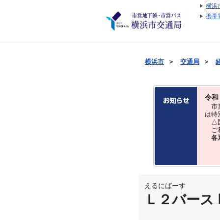
横浜
携帯
横浜市
＞
交通局
＞
令和
市営
は特
△国
ご利
各
えるにばーす
Ｌ２バース