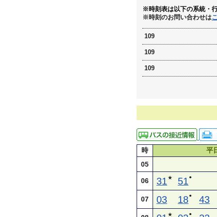
※時刻表は以下の系統・
※時刻のお問い合わせは
109
109
109
時
平
05
●
★
31
51
06
●
03
18
43
07
●
★