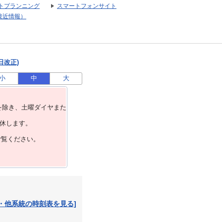
トプランニング
スマートフォンサイト
接近情報）
日改正)
小
中
大
を除き、⼟曜ダイヤまた
運休します。
ご覧ください。
・他系統の時刻表を見る]