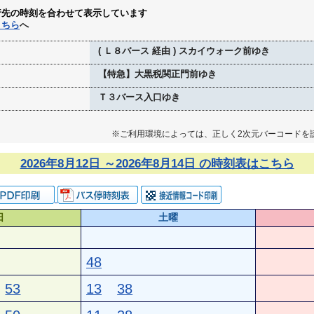
行先の時刻を合わせて表示しています
こちら
へ
( Ｌ８バース 経由 ) スカイウォーク前ゆき
【特急】大黒税関正門前ゆき
Ｔ３バース入口ゆき
※ご利用環境によっては、正しく2次元バーコードを
2026年8月12日 ～2026年8月14日 の時刻表はこちら
日
土曜
48
53
13
38