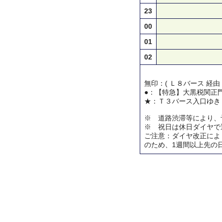
23
00
01
02
無印：( Ｌ８バース 経由
●：【特急】大黒税関正
★：Ｔ３バース入口ゆき
※ 道路渋滞等により、
※ 祝日は休日ダイヤで
ご注意：ダイヤ改正によ
のため、1週間以上先の