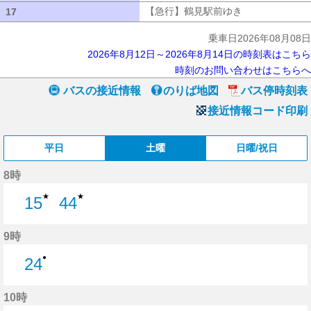
【急行】鶴見駅前ゆき
【急行】鶴見駅
17
17
乗車日2026年08月08日
2026年8月12日～2026年8月14日の時刻表はこちら
時刻のお問い合わせはこちらへ
バスの接近情報
のりば地図
バス停時刻表
接近情報コード印刷
平日
土曜
日曜/祝日
8時
★
★
15
44
15分はつ
44分はつ
9時
●
24
24分はつ
10時