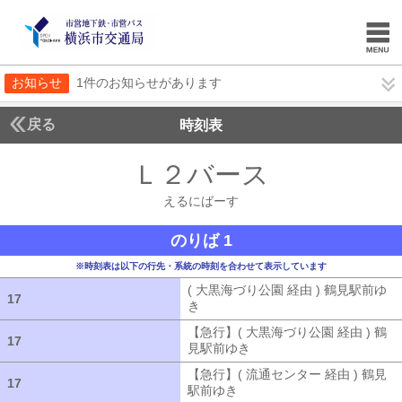
お知らせ
1件のお知らせがあります
戻る
時刻表
Ｌ２バース
えるにば
えるにばーす
のりば 1
※時刻表は以下の行先・系統の時刻を合わせて表示しています
( 大黒海づり公園 経由 ) 鶴見駅前ゆ
17
17
き
( 大黒海づり公園 経由 ) 鶴見駅前ゆ
【急行】( 大黒海づり公園 経由 ) 鶴
17
17
見駅前ゆき
【急行】( 大黒海づり公園 
【急行】( 流通センター 経由 ) 鶴見
17
17
駅前ゆき
【急行】( 流通センター 経由