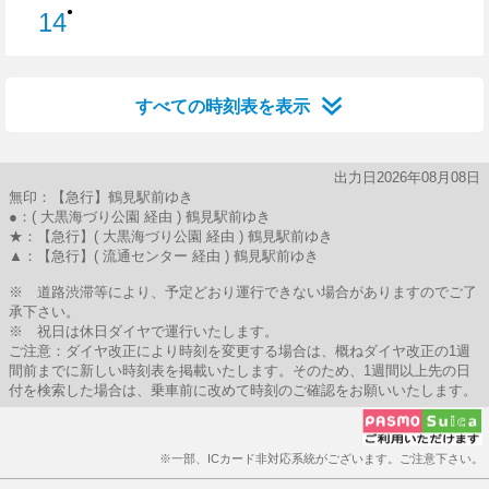
●
14
14分はつ
すべての時刻表を表示
出力日2026年08月08日
無印：【急行】鶴見駅前ゆき
●：( 大黒海づり公園 経由 ) 鶴見駅前ゆき
★：【急行】( 大黒海づり公園 経由 ) 鶴見駅前ゆき
▲：【急行】( 流通センター 経由 ) 鶴見駅前ゆき
※ 道路渋滞等により、予定どおり運行できない場合がありますのでご了
承下さい。
※ 祝日は休日ダイヤで運行いたします。
ご注意：ダイヤ改正により時刻を変更する場合は、概ねダイヤ改正の1週
間前までに新しい時刻表を掲載いたします。そのため、1週間以上先の日
付を検索した場合は、乗車前に改めて時刻のご確認をお願いいたします。
※一部、ICカード非対応系統がございます。ご注意下さい。