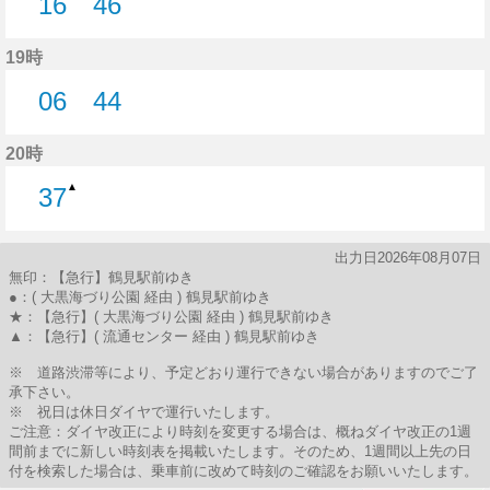
16
46
16分はつ
46分はつ
19時
06
44
6分はつ
44分はつ
20時
▲
37
37分はつ
出力日2026年08月07日
無印：【急行】鶴見駅前ゆき
●：( 大黒海づり公園 経由 ) 鶴見駅前ゆき
★：【急行】( 大黒海づり公園 経由 ) 鶴見駅前ゆき
▲：【急行】( 流通センター 経由 ) 鶴見駅前ゆき
※ 道路渋滞等により、予定どおり運行できない場合がありますのでご了
承下さい。
※ 祝日は休日ダイヤで運行いたします。
ご注意：ダイヤ改正により時刻を変更する場合は、概ねダイヤ改正の1週
間前までに新しい時刻表を掲載いたします。そのため、1週間以上先の日
付を検索した場合は、乗車前に改めて時刻のご確認をお願いいたします。