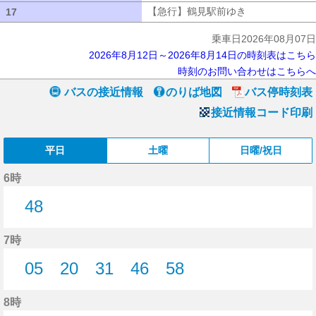
【急行】鶴見駅前ゆき
【急行】鶴見駅
17
17
乗車日2026年08月07日
2026年8月12日～2026年8月14日の時刻表はこちら
時刻のお問い合わせはこちらへ
バスの接近情報
のりば地図
バス停時刻表
接近情報コード印刷
平日
土曜
日曜/祝日
6時
48
48分はつ
7時
05
20
31
46
58
5分はつ
20分はつ
31分はつ
46分はつ
58分はつ
8時