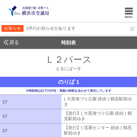
お知らせ
1件のお知らせがあります
戻る
時刻表
Ｌ２バース
えるにば
えるにばーす
のりば 1
※時刻表は以下の行先・系統の時刻を合わせて表示しています
( 大黒海づり公園 経由 ) 鶴見駅前ゆ
17
17
き
( 大黒海づり公園 経由 ) 鶴見駅前ゆ
【急行】( 大黒海づり公園 経由 ) 鶴
17
17
見駅前ゆき
【急行】( 大黒海づり公園 
【急行】( 流通センター 経由 ) 鶴見
17
17
駅前ゆき
【急行】( 流通センター 経由