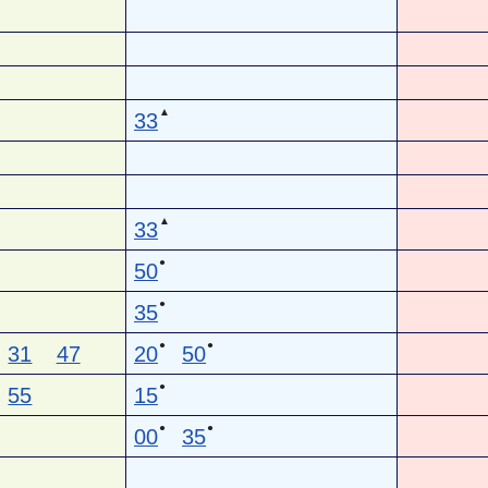
▲
33
▲
33
●
50
●
35
●
●
31
47
20
50
●
55
15
●
●
00
35