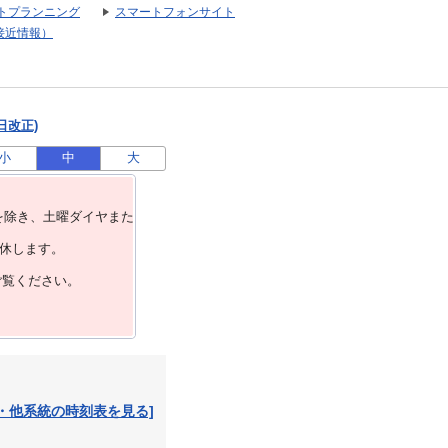
トプランニング
スマートフォンサイト
接近情報）
日改正)
小
中
大
を除き、⼟曜ダイヤまた
運休します。
ご覧ください。
・他系統の時刻表を見る]