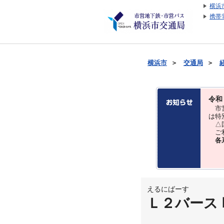
横浜
携帯
横浜市
＞
交通局
＞
令和
市営
は特
△国
ご利
各
えるにばーす
Ｌ２バース