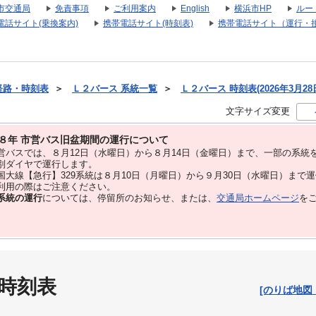
市交通局
免責事項
ご利用案内
English
横浜市HP
ルー
電話サイト(乗換案内)
携帯電話サイト(時刻表)
携帯電話サイト（運行・
経路・時刻表
＞
Ｌ２バース 系統一覧
＞
Ｌ２バース 時刻表(2026年3月28
文字サイズ変更
８年 市営バス旧盆期間の運行について
バスでは、８⽉12⽇（水曜日）から８⽉14⽇（金曜日）まで、⼀部の系統
別ダイヤで運⾏します。
大線【急行】329系統は８月10日（月曜日）から９月30日（水曜日）まで
用の際はご注意ください。
系統の運行
については、停留所のお知らせ、または、
交通局ホームページ
を
 時刻表
[のりば地図