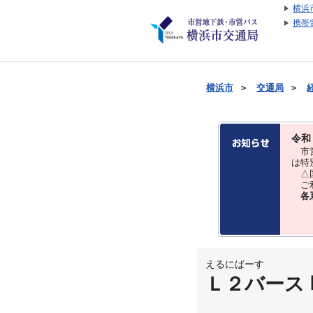
横浜
携帯
横浜市
＞
交通局
＞
令和
市営
は特
△国
ご利
各
えるにばーす
Ｌ２バース