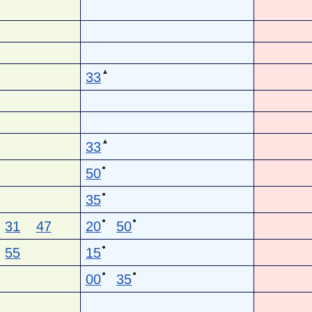
▲
33
▲
33
●
50
●
35
●
●
31
47
20
50
●
55
15
●
●
00
35