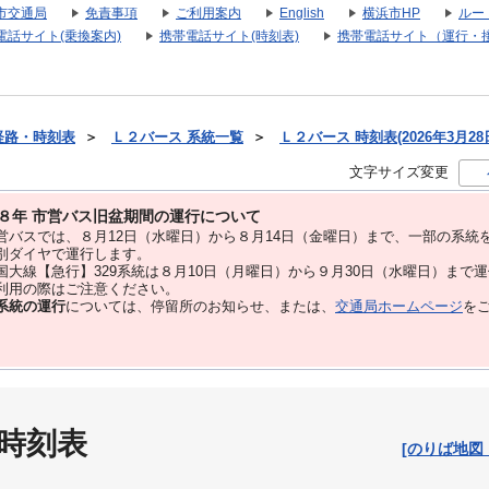
市交通局
免責事項
ご利用案内
English
横浜市HP
ルー
電話サイト(乗換案内)
携帯電話サイト(時刻表)
携帯電話サイト（運行・
経路・時刻表
＞
Ｌ２バース 系統一覧
＞
Ｌ２バース 時刻表(2026年3月28
文字サイズ変更
８年 市営バス旧盆期間の運行について
バスでは、８⽉12⽇（水曜日）から８⽉14⽇（金曜日）まで、⼀部の系統
別ダイヤで運⾏します。
大線【急行】329系統は８月10日（月曜日）から９月30日（水曜日）まで
用の際はご注意ください。
系統の運行
については、停留所のお知らせ、または、
交通局ホームページ
を
 時刻表
[のりば地図