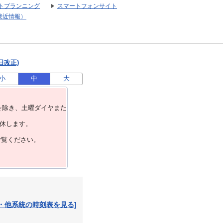
トプランニング
スマートフォンサイト
接近情報）
日改正)
小
中
大
を除き、⼟曜ダイヤまた
運休します。
ご覧ください。
・他系統の時刻表を見る]