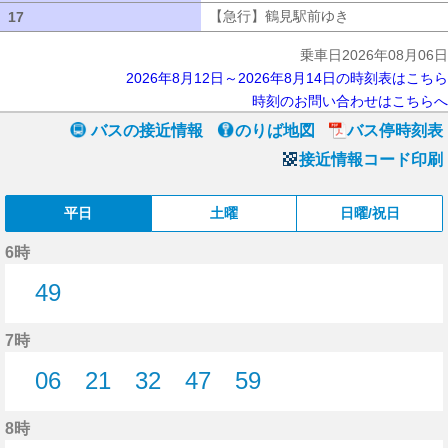
【急行】鶴見駅前ゆき
【急行】鶴見駅
17
17
乗車日2026年08月06日
2026年8月12日～2026年8月14日の時刻表はこちら
時刻のお問い合わせはこちらへ
バスの接近情報
のりば地図
バス停時刻表
接近情報コード印刷
平日
土曜
日曜/祝日
6時
49
49分はつ
7時
06
21
32
47
59
6分はつ
21分はつ
32分はつ
47分はつ
59分はつ
8時