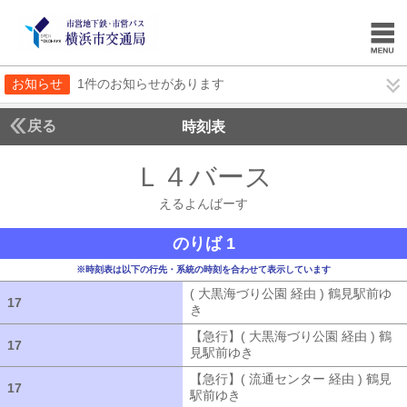
お知らせ
1件のお知らせがあります
戻る
時刻表
Ｌ４バース
えるよん
えるよんばーす
のりば 1
※時刻表は以下の行先・系統の時刻を合わせて表示しています
( 大黒海づり公園 経由 ) 鶴見駅前ゆ
17
17
き
( 大黒海づり公園 経由 ) 鶴見駅前ゆ
【急行】( 大黒海づり公園 経由 ) 鶴
17
17
見駅前ゆき
【急行】( 大黒海づり公園 
【急行】( 流通センター 経由 ) 鶴見
17
17
駅前ゆき
【急行】( 流通センター 経由