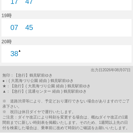
17
47
17分はつ
47分はつ
19時
07
45
7分はつ
45分はつ
20時
▲
38
38分はつ
出力日2026年08月07日
無印：【急行】鶴見駅前ゆき
●：( 大黒海づり公園 経由 ) 鶴見駅前ゆき
★：【急行】( 大黒海づり公園 経由 ) 鶴見駅前ゆき
▲：【急行】( 流通センター 経由 ) 鶴見駅前ゆき
※ 道路渋滞等により、予定どおり運行できない場合がありますのでご了
承下さい。
※ 祝日は休日ダイヤで運行いたします。
ご注意：ダイヤ改正により時刻を変更する場合は、概ねダイヤ改正の1週
間前までに新しい時刻表を掲載いたします。そのため、1週間以上先の日
付を検索した場合は、乗車前に改めて時刻のご確認をお願いいたします。