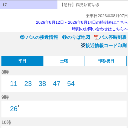
【急行】鶴見駅前ゆき
【急行】鶴見駅
17
17
乗車日2026年08月07日
2026年8月12日～2026年8月14日の時刻表はこちら
時刻のお問い合わせはこちらへ
バスの接近情報
のりば地図
バス停時刻表
接近情報コード印刷
平日
土曜
日曜/祝日
8時
11
23
38
47
54
11分はつ
23分はつ
38分はつ
47分はつ
54分はつ
9時
●
26
26分はつ
10時