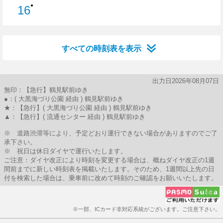
●
16
16分はつ
すべての時刻表を表示
出力日2026年08月07日
無印：【急行】鶴見駅前ゆき
●：( 大黒海づり公園 経由 ) 鶴見駅前ゆき
★：【急行】( 大黒海づり公園 経由 ) 鶴見駅前ゆき
▲：【急行】( 流通センター 経由 ) 鶴見駅前ゆき
※ 道路渋滞等により、予定どおり運行できない場合がありますのでご了
承下さい。
※ 祝日は休日ダイヤで運行いたします。
ご注意：ダイヤ改正により時刻を変更する場合は、概ねダイヤ改正の1週
間前までに新しい時刻表を掲載いたします。そのため、1週間以上先の日
付を検索した場合は、乗車前に改めて時刻のご確認をお願いいたします。
※一部、ICカード非対応系統がございます。ご注意下さい。