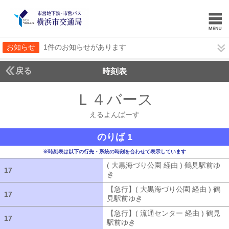
お知らせ
1件のお知らせがあります
戻る
時刻表
Ｌ４バース
えるよん
えるよんばーす
のりば 1
※時刻表は以下の行先・系統の時刻を合わせて表示しています
( 大黒海づり公園 経由 ) 鶴見駅前ゆ
17
17
き
( 大黒海づり公園 経由 ) 鶴見駅前ゆ
【急行】( 大黒海づり公園 経由 ) 鶴
17
17
見駅前ゆき
【急行】( 大黒海づり公園 
【急行】( 流通センター 経由 ) 鶴見
17
17
駅前ゆき
【急行】( 流通センター 経由