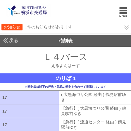
お知らせ
1件のお知らせがあります
戻る
時刻表
Ｌ４バース
えるよん
えるよんばーす
のりば 1
※時刻表は以下の行先・系統の時刻を合わせて表示しています
( 大黒海づり公園 経由 ) 鶴見駅前ゆ
17
17
き
( 大黒海づり公園 経由 ) 鶴見駅前ゆ
【急行】( 大黒海づり公園 経由 ) 鶴
17
17
見駅前ゆき
【急行】( 大黒海づり公園 
【急行】( 流通センター 経由 ) 鶴見
17
17
駅前ゆき
【急行】( 流通センター 経由