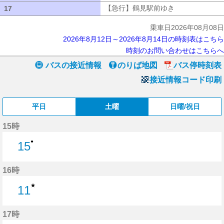
【急行】鶴見駅前ゆき
【急行】鶴見駅
17
17
乗車日2026年08月08日
2026年8月12日～2026年8月14日の時刻表はこちら
時刻のお問い合わせはこちらへ
バスの接近情報
のりば地図
バス停時刻表
接近情報コード印刷
平日
土曜
日曜/祝日
15時
●
15
15分はつ
16時
★
11
11分はつ
17時