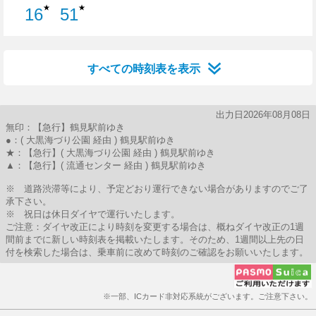
★
★
16
51
16分はつ
51分はつ
すべての時刻表を表示
出力日2026年08月08日
無印：【急行】鶴見駅前ゆき
●：( 大黒海づり公園 経由 ) 鶴見駅前ゆき
★：【急行】( 大黒海づり公園 経由 ) 鶴見駅前ゆき
▲：【急行】( 流通センター 経由 ) 鶴見駅前ゆき
※ 道路渋滞等により、予定どおり運行できない場合がありますのでご了
承下さい。
※ 祝日は休日ダイヤで運行いたします。
ご注意：ダイヤ改正により時刻を変更する場合は、概ねダイヤ改正の1週
間前までに新しい時刻表を掲載いたします。そのため、1週間以上先の日
付を検索した場合は、乗車前に改めて時刻のご確認をお願いいたします。
※一部、ICカード非対応系統がございます。ご注意下さい。