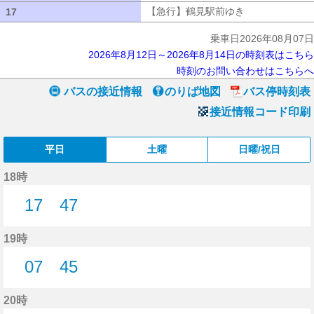
【急行】鶴見駅前ゆき
【急行】鶴見駅
17
17
乗車日2026年08月07日
2026年8月12日～2026年8月14日の時刻表はこちら
時刻のお問い合わせはこちらへ
バスの接近情報
のりば地図
バス停時刻表
接近情報コード印刷
平日
土曜
日曜/祝日
18時
17
47
17分はつ
47分はつ
19時
07
45
7分はつ
45分はつ
20時