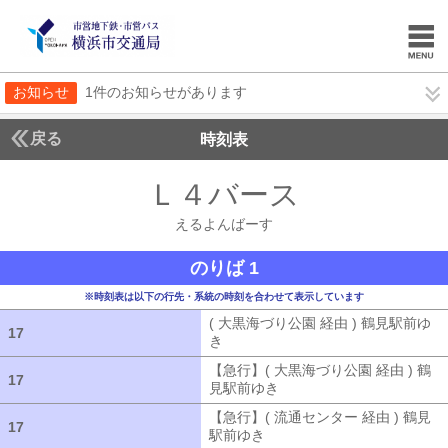
お知らせ
1件のお知らせがあります
戻る
時刻表
Ｌ４バース
えるよん
えるよんばーす
のりば 1
※時刻表は以下の行先・系統の時刻を合わせて表示しています
( 大黒海づり公園 経由 ) 鶴見駅前ゆ
17
17
き
( 大黒海づり公園 経由 ) 鶴見駅前ゆ
【急行】( 大黒海づり公園 経由 ) 鶴
17
17
見駅前ゆき
【急行】( 大黒海づり公園 
【急行】( 流通センター 経由 ) 鶴見
17
17
駅前ゆき
【急行】( 流通センター 経由