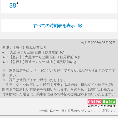
▲
38
38分はつ
すべての時刻表を表示
出力日2026年08月07日
無印：【急行】鶴見駅前ゆき
●：( 大黒海づり公園 経由 ) 鶴見駅前ゆき
★：【急行】( 大黒海づり公園 経由 ) 鶴見駅前ゆき
▲：【急行】( 流通センター 経由 ) 鶴見駅前ゆき
※ 道路渋滞等により、予定どおり運行できない場合がありますのでご了
承下さい。
※ 祝日は休日ダイヤで運行いたします。
ご注意：ダイヤ改正により時刻を変更する場合は、概ねダイヤ改正の1週
間前までに新しい時刻表を掲載いたします。そのため、1週間以上先の日
付を検索した場合は、乗車前に改めて時刻のご確認をお願いいたします。
※一部、ICカード非対応系統がございます。ご注意下さい。