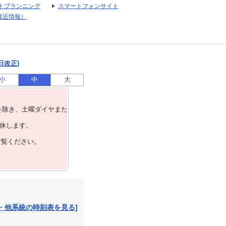
トプランニング
スマートフォンサイト
接近情報）
日改正)
小
中
大
を除き、⼟曜ダイヤまた
運休します。
ご覧ください。
・他系統の時刻表を見る]