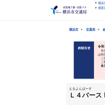
横浜
携帯
横浜市
＞
交通局
＞
令和
市営
は特
△国
ご利
各
えるよんばーす
Ｌ４バース