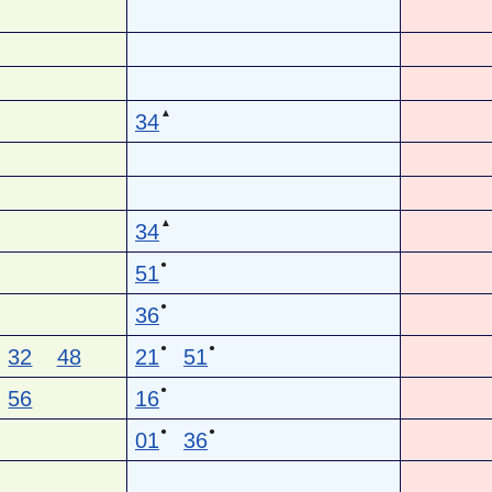
▲
34
▲
34
●
51
●
36
●
●
32
48
21
51
●
56
16
●
●
01
36