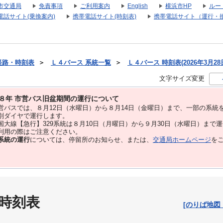
市交通局
免責事項
ご利用案内
English
横浜市HP
ルー
電話サイト(乗換案内)
携帯電話サイト(時刻表)
携帯電話サイト（運行・
経路・時刻表
＞
Ｌ４バース 系統一覧
＞
Ｌ４バース 時刻表(2026年3月28
文字サイズ変更
８年 市営バス旧盆期間の運行について
バスでは、８⽉12⽇（水曜日）から８⽉14⽇（金曜日）まで、⼀部の系統
別ダイヤで運⾏します。
大線【急行】329系統は８月10日（月曜日）から９月30日（水曜日）まで
用の際はご注意ください。
系統の運行
については、停留所のお知らせ、または、
交通局ホームページ
を
 時刻表
[のりば地図