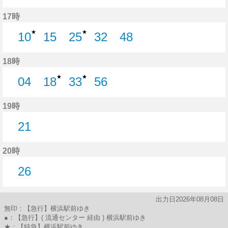
29分はつ
46分はつ
17時
★
★
10
15
25
32
48
10分はつ
15分はつ
25分はつ
32分はつ
48分はつ
18時
★
★
04
18
33
56
4分はつ
18分はつ
33分はつ
56分はつ
19時
21
21分はつ
20時
26
26分はつ
出力日2026年08月08日
無印：【急行】横浜駅前ゆき
●：【急行】( 流通センター 経由 ) 横浜駅前ゆき
★：【特急】横浜駅前ゆき