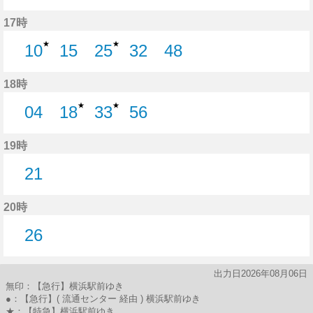
29分はつ
46分はつ
17時
★
★
10
15
25
32
48
10分はつ
15分はつ
25分はつ
32分はつ
48分はつ
18時
★
★
04
18
33
56
4分はつ
18分はつ
33分はつ
56分はつ
19時
21
21分はつ
20時
26
26分はつ
出力日2026年08月06日
無印：【急行】横浜駅前ゆき
●：【急行】( 流通センター 経由 ) 横浜駅前ゆき
★：【特急】横浜駅前ゆき