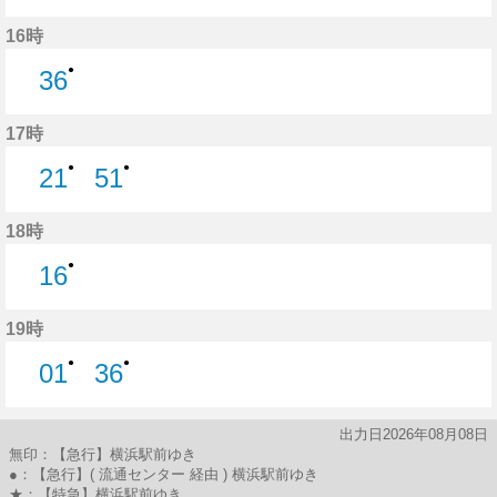
51分はつ
16時
●
36
36分はつ
17時
●
●
21
51
21分はつ
51分はつ
18時
●
16
16分はつ
19時
●
●
01
36
1分はつ
36分はつ
出力日2026年08月08日
無印：【急行】横浜駅前ゆき
●：【急行】( 流通センター 経由 ) 横浜駅前ゆき
★：【特急】横浜駅前ゆき