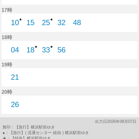
29分はつ
46分はつ
17時
★
★
10
15
25
32
48
10分はつ
15分はつ
25分はつ
32分はつ
48分はつ
18時
★
★
04
18
33
56
4分はつ
18分はつ
33分はつ
56分はつ
19時
21
21分はつ
20時
26
26分はつ
出力日2026年08月07日
無印：【急行】横浜駅前ゆき
●：【急行】( 流通センター 経由 ) 横浜駅前ゆき
★：【特急】横浜駅前ゆき