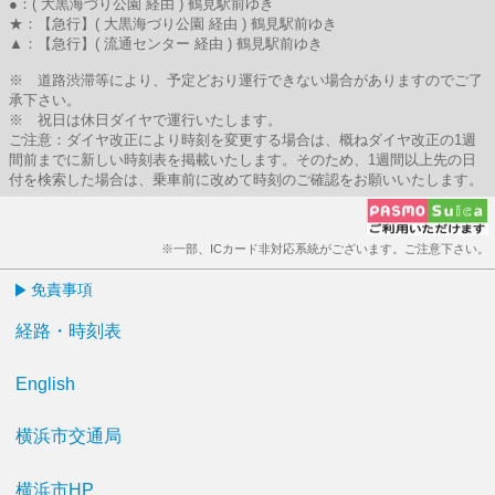
●：( 大黒海づり公園 経由 ) 鶴見駅前ゆき
★：【急行】( 大黒海づり公園 経由 ) 鶴見駅前ゆき
▲：【急行】( 流通センター 経由 ) 鶴見駅前ゆき
※ 道路渋滞等により、予定どおり運行できない場合がありますのでご了
承下さい。
※ 祝日は休日ダイヤで運行いたします。
ご注意：ダイヤ改正により時刻を変更する場合は、概ねダイヤ改正の1週
間前までに新しい時刻表を掲載いたします。そのため、1週間以上先の日
付を検索した場合は、乗車前に改めて時刻のご確認をお願いいたします。
※一部、ICカード非対応系統がございます。ご注意下さい。
免責事項
経路・時刻表
English
横浜市交通局
横浜市HP