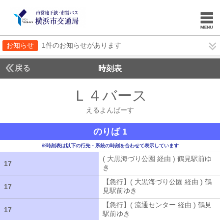
お知らせ
1件のお知らせがあります
戻る
時刻表
Ｌ４バース
えるよん
えるよんばーす
のりば 1
※時刻表は以下の行先・系統の時刻を合わせて表示しています
( 大黒海づり公園 経由 ) 鶴見駅前ゆ
17
17
き
( 大黒海づり公園 経由 ) 鶴見駅前ゆ
【急行】( 大黒海づり公園 経由 ) 鶴
17
17
見駅前ゆき
【急行】( 大黒海づり公園 
【急行】( 流通センター 経由 ) 鶴見
17
17
駅前ゆき
【急行】( 流通センター 経由