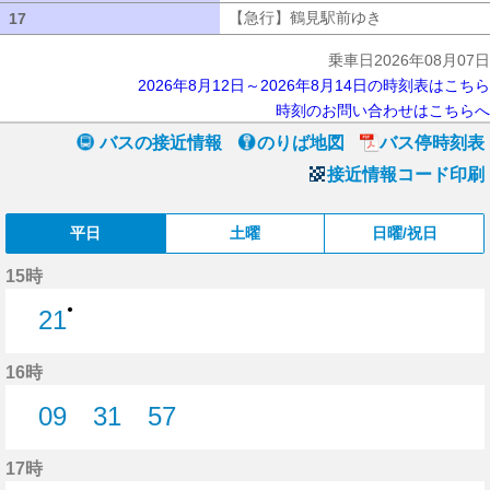
【急行】鶴見駅前ゆき
【急行】鶴見駅
17
17
乗車日2026年08月07日
2026年8月12日～2026年8月14日の時刻表はこちら
時刻のお問い合わせはこちらへ
バスの接近情報
のりば地図
バス停時刻表
接近情報コード印刷
平日
土曜
日曜/祝日
15時
●
21
21分はつ
16時
09
31
57
9分はつ
31分はつ
57分はつ
17時