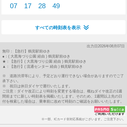
07
17
28
49
7分はつ
17分はつ
28分はつ
49分はつ
すべての時刻表を表示
出力日2026年08月07日
無印：【急行】鶴見駅前ゆき
●：( 大黒海づり公園 経由 ) 鶴見駅前ゆき
★：【急行】( 大黒海づり公園 経由 ) 鶴見駅前ゆき
▲：【急行】( 流通センター 経由 ) 鶴見駅前ゆき
※ 道路渋滞等により、予定どおり運行できない場合がありますのでご了
承下さい。
※ 祝日は休日ダイヤで運行いたします。
ご注意：ダイヤ改正により時刻を変更する場合は、概ねダイヤ改正の1週
間前までに新しい時刻表を掲載いたします。そのため、1週間以上先の日
付を検索した場合は、乗車前に改めて時刻のご確認をお願いいたします。
※一部、ICカード非対応系統がございます。ご注意下さい。