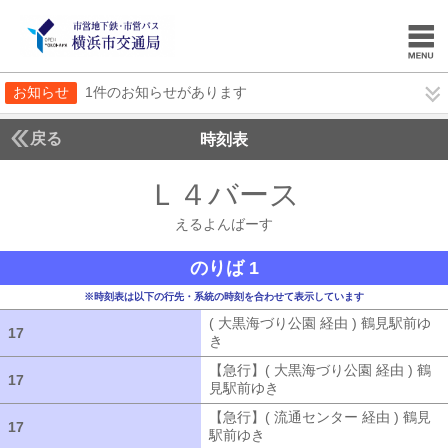
お知らせ
1件のお知らせがあります
戻る
時刻表
Ｌ４バース
えるよん
えるよんばーす
のりば 1
※時刻表は以下の行先・系統の時刻を合わせて表示しています
( 大黒海づり公園 経由 ) 鶴見駅前ゆ
17
17
き
( 大黒海づり公園 経由 ) 鶴見駅前ゆ
【急行】( 大黒海づり公園 経由 ) 鶴
17
17
見駅前ゆき
【急行】( 大黒海づり公園 
【急行】( 流通センター 経由 ) 鶴見
17
17
駅前ゆき
【急行】( 流通センター 経由