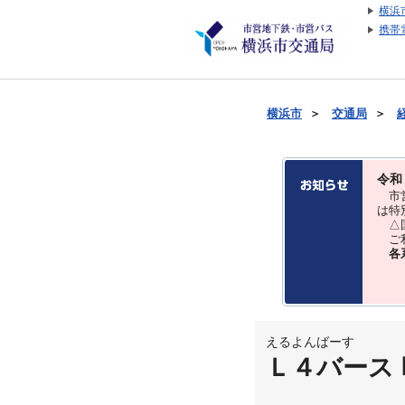
横浜
携帯
横浜市
＞
交通局
＞
令和
市営
は特
△国
ご利
各
えるよんばーす
Ｌ４バース