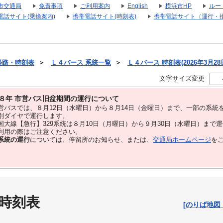
市交通局
免責事項
ご利用案内
English
横浜市HP
ルー
電話サイト(乗換案内)
携帯電話サイト(時刻表)
携帯電話サイト（運行・
経路・時刻表
＞
Ｌ４バース 系統一覧
＞
Ｌ４バース 時刻表(2026年3月28
文字サイズ変更
８年 市営バス旧盆期間の運行について
バスでは、８⽉12⽇（水曜日）から８⽉14⽇（金曜日）まで、⼀部の系統
別ダイヤで運⾏します。
大線【急行】329系統は８月10日（月曜日）から９月30日（水曜日）まで
用の際はご注意ください。
系統の運行
については、停留所のお知らせ、または、
交通局ホームページ
を
 時刻表
[のりば地図