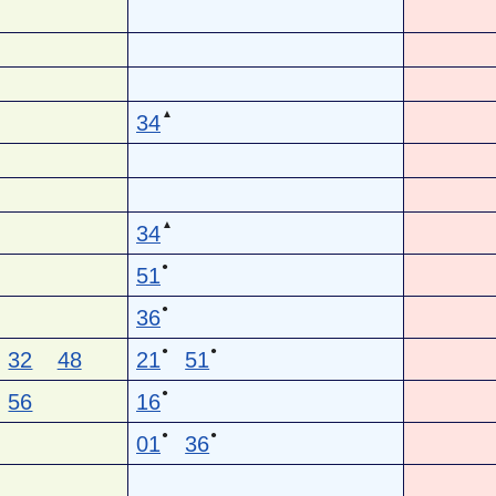
▲
34
▲
34
●
51
●
36
●
●
32
48
21
51
●
56
16
●
●
01
36