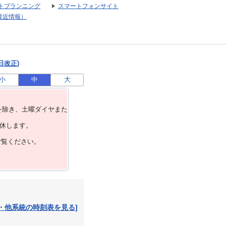
トプランニング
スマートフォンサイト
接近情報）
日改正)
小
中
大
を除き、⼟曜ダイヤまた
運休します。
ご覧ください。
・他系統の時刻表を見る]