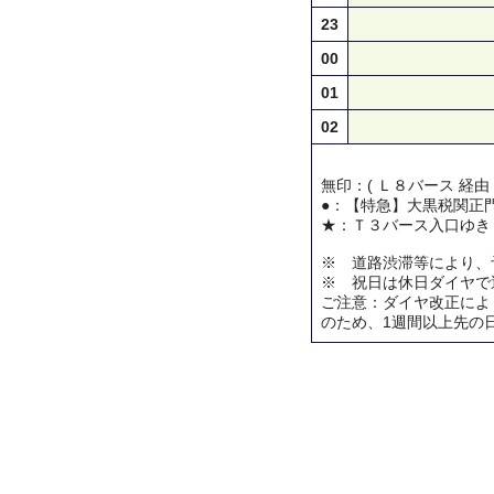
23
00
01
02
無印：( Ｌ８バース 経由
●：【特急】大黒税関正
★：Ｔ３バース入口ゆき
※ 道路渋滞等により、
※ 祝日は休日ダイヤで
ご注意：ダイヤ改正によ
のため、1週間以上先の