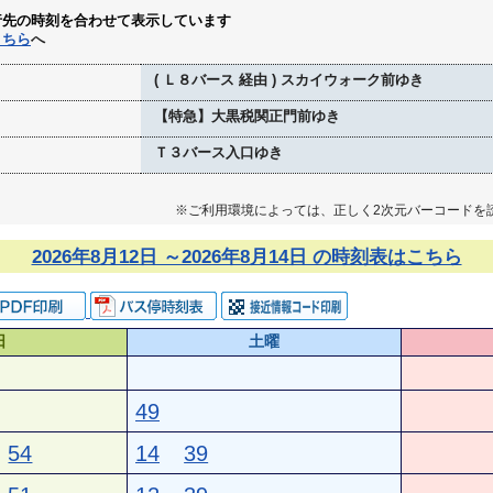
行先の時刻を合わせて表示しています
こちら
へ
( Ｌ８バース 経由 ) スカイウォーク前ゆき
【特急】大黒税関正門前ゆき
Ｔ３バース入口ゆき
※ご利用環境によっては、正しく2次元バーコードを
2026年8月12日 ～2026年8月14日 の時刻表はこちら
日
土曜
49
54
14
39