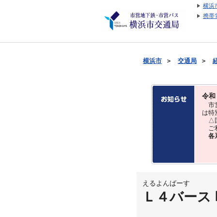
横浜
携帯
横浜市
＞
交通局
＞
令和
市営
は特
△国
ご利
各
えるよんばーす
Ｌ４バース