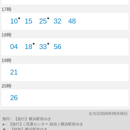
29分はつ
46分はつ
17時
★
★
10
15
25
32
48
10分はつ
15分はつ
25分はつ
32分はつ
48分はつ
18時
★
★
04
18
33
56
4分はつ
18分はつ
33分はつ
56分はつ
19時
21
21分はつ
20時
26
26分はつ
出力日2026年08月06日
無印：【急行】横浜駅前ゆき
●：【急行】( 流通センター 経由 ) 横浜駅前ゆき
★：【特急】横浜駅前ゆき