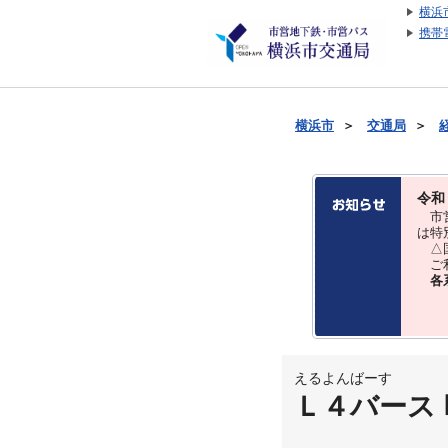
横浜
携帯
横浜市
＞
交通局
＞
令和
市営
は特
△国
ご利
各
えるよんばーす
Ｌ４バース