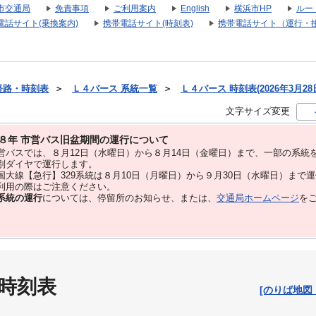
市交通局
免責事項
ご利用案内
English
横浜市HP
ルー
電話サイト(乗換案内)
携帯電話サイト(時刻表)
携帯電話サイト（運行・
経路・時刻表
＞
Ｌ４バース 系統一覧
＞
Ｌ４バース 時刻表(2026年3月28
文字サイズ変更
８年 市営バス旧盆期間の運行について
バスでは、８⽉12⽇（水曜日）から８⽉14⽇（金曜日）まで、⼀部の系統
別ダイヤで運⾏します。
大線【急行】329系統は８月10日（月曜日）から９月30日（水曜日）まで
用の際はご注意ください。
系統の運行
については、停留所のお知らせ、または、
交通局ホームページ
を
 時刻表
[のりば地図