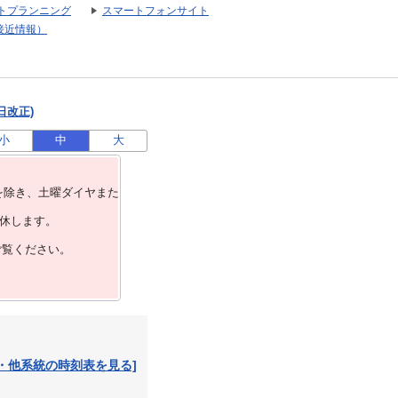
トプランニング
スマートフォンサイト
接近情報）
日改正)
小
中
大
を除き、⼟曜ダイヤまた
運休します。
ご覧ください。
・他系統の時刻表を見る]