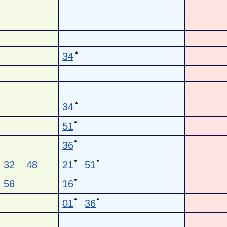
▲
34
▲
34
●
51
●
36
●
●
32
48
21
51
●
56
16
●
●
01
36