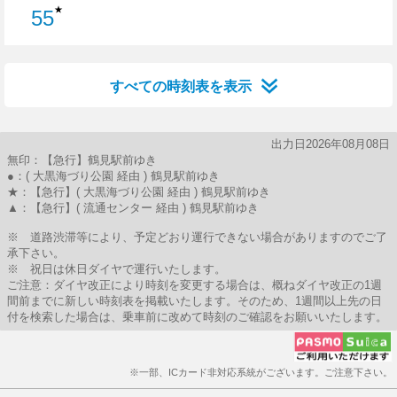
★
55
55分はつ
すべての時刻表を表示
出力日2026年08月08日
無印：【急行】鶴見駅前ゆき
●：( 大黒海づり公園 経由 ) 鶴見駅前ゆき
★：【急行】( 大黒海づり公園 経由 ) 鶴見駅前ゆき
▲：【急行】( 流通センター 経由 ) 鶴見駅前ゆき
※ 道路渋滞等により、予定どおり運行できない場合がありますのでご了
承下さい。
※ 祝日は休日ダイヤで運行いたします。
ご注意：ダイヤ改正により時刻を変更する場合は、概ねダイヤ改正の1週
間前までに新しい時刻表を掲載いたします。そのため、1週間以上先の日
付を検索した場合は、乗車前に改めて時刻のご確認をお願いいたします。
※一部、ICカード非対応系統がございます。ご注意下さい。