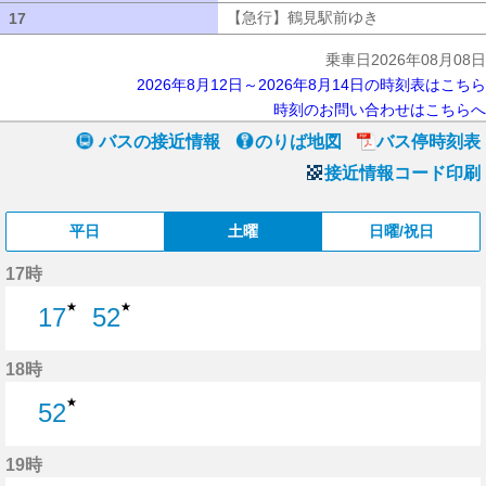
【急行】鶴見駅前ゆき
【急行】鶴見駅
17
17
乗車日2026年08月08日
2026年8月12日～2026年8月14日の時刻表はこちら
時刻のお問い合わせはこちらへ
バスの接近情報
のりば地図
バス停時刻表
接近情報コード印刷
平日
土曜
日曜/祝日
17時
★
★
17
52
17分はつ
52分はつ
18時
★
52
52分はつ
19時