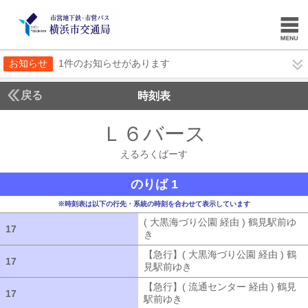
お知らせ
1件のお知らせがあります
戻る
時刻表
Ｌ６バース
えるろく
えるろくばーす
のりば 1
※時刻表は以下の行先・系統の時刻を合わせて表示しています
( 大黒海づり公園 経由 ) 鶴見駅前ゆ
17
17
き
( 大黒海づり公園 経由 ) 鶴見駅前ゆ
【急行】( 大黒海づり公園 経由 ) 鶴
17
17
見駅前ゆき
【急行】( 大黒海づり公園 
【急行】( 流通センター 経由 ) 鶴見
17
17
駅前ゆき
【急行】( 流通センター 経由