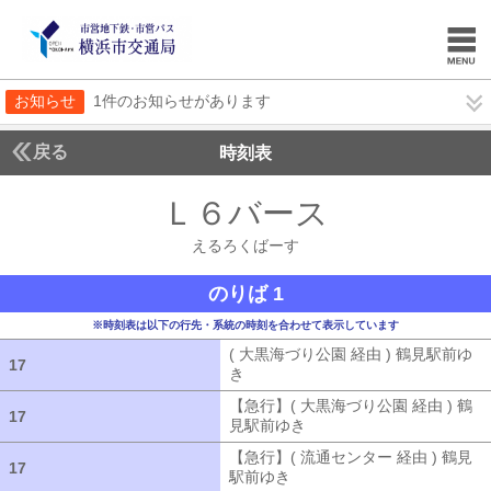
お知らせ
1件のお知らせがあります
戻る
時刻表
Ｌ６バース
えるろく
えるろくばーす
のりば 1
※時刻表は以下の行先・系統の時刻を合わせて表示しています
( 大黒海づり公園 経由 ) 鶴見駅前ゆ
17
17
き
( 大黒海づり公園 経由 ) 鶴見駅前ゆ
【急行】( 大黒海づり公園 経由 ) 鶴
17
17
見駅前ゆき
【急行】( 大黒海づり公園 
【急行】( 流通センター 経由 ) 鶴見
17
17
駅前ゆき
【急行】( 流通センター 経由