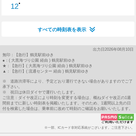
●
12
12分はつ
すべての時刻表を表示
出力日2026年08月10日
無印：【急行】鶴見駅前ゆき
●：( 大黒海づり公園 経由 ) 鶴見駅前ゆき
★：【急行】( 大黒海づり公園 経由 ) 鶴見駅前ゆき
▲：【急行】( 流通センター 経由 ) 鶴見駅前ゆき
※ 道路渋滞等により、予定どおり運行できない場合がありますのでご了
承下さい。
※ 祝日は休日ダイヤで運行いたします。
ご注意：ダイヤ改正により時刻を変更する場合は、概ねダイヤ改正の1週
間前までに新しい時刻表を掲載いたします。そのため、1週間以上先の日
付を検索した場合は、乗車前に改めて時刻のご確認をお願いいたします。
※一部、ICカード非対応系統がございます。ご注意下さい。