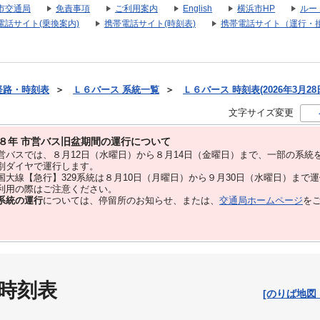
市交通局
免責事項
ご利用案内
English
横浜市HP
ルー
電話サイト(乗換案内)
携帯電話サイト(時刻表)
携帯電話サイト（運行・
経路・時刻表
＞
Ｌ６バース 系統一覧
＞
Ｌ６バース 時刻表(2026年3月28
文字サイズ変更
８年 市営バス旧盆期間の運行について
バスでは、８⽉12⽇（水曜日）から８⽉14⽇（金曜日）まで、⼀部の系統
別ダイヤで運⾏します。
大線【急行】329系統は８月10日（月曜日）から９月30日（水曜日）まで
用の際はご注意ください。
系統の運行
については、停留所のお知らせ、または、
交通局ホームページ
を
 時刻表
[のりば地図