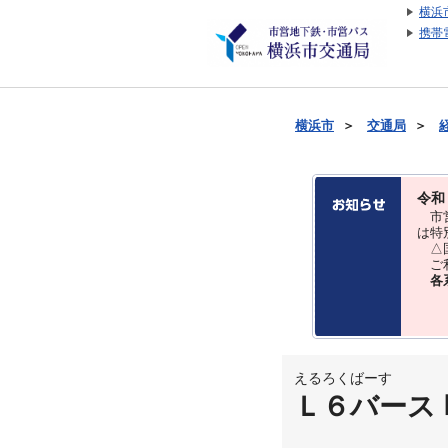
横浜
携帯
横浜市
＞
交通局
＞
令和
市営
は特
△国
ご利
各
えるろくばーす
Ｌ６バース