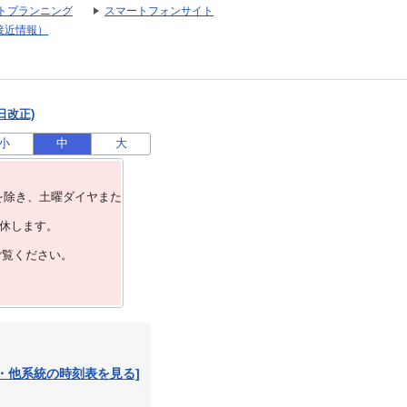
トプランニング
スマートフォンサイト
接近情報）
日改正)
小
中
大
を除き、⼟曜ダイヤまた
運休します。
ご覧ください。
・他系統の時刻表を見る]