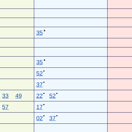
▲
35
▲
35
●
52
●
37
●
●
33
49
22
52
●
57
17
●
●
02
37