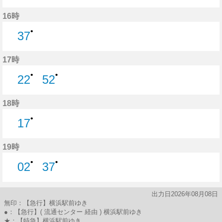
52分はつ
16時
●
37
37分はつ
17時
●
●
22
52
22分はつ
52分はつ
18時
●
17
17分はつ
19時
●
●
02
37
2分はつ
37分はつ
出力日2026年08月08日
無印：【急行】横浜駅前ゆき
●：【急行】( 流通センター 経由 ) 横浜駅前ゆき
★：【特急】横浜駅前ゆき