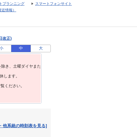
トプランニング
スマートフォンサイト
接近情報）
日改正)
小
中
大
を除き、⼟曜ダイヤまた
運休します。
ご覧ください。
・他系統の時刻表を見る]