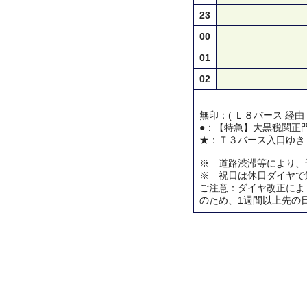
23
00
01
02
無印：( Ｌ８バース 経由
●：【特急】大黒税関正
★：Ｔ３バース入口ゆき
※ 道路渋滞等により、
※ 祝日は休日ダイヤで
ご注意：ダイヤ改正によ
のため、1週間以上先の