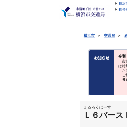
横浜
携帯
横浜市
＞
交通局
＞
令和
市営
は特
△国
ご利
各
えるろくばーす
Ｌ６バース