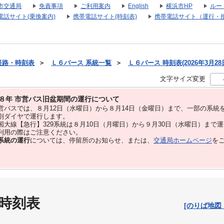
市交通局
免責事項
ご利用案内
English
横浜市HP
ルー
電話サイト(乗換案内)
携帯電話サイト(時刻表)
携帯電話サイト（運行・
経路・時刻表
＞
Ｌ６バース 系統一覧
＞
Ｌ６バース 時刻表(2026年3月28
文字サイズ変更
８年 市営バス旧盆期間の運行について
バスでは、８⽉12⽇（水曜日）から８⽉14⽇（金曜日）まで、⼀部の系統
別ダイヤで運⾏します。
大線【急行】329系統は８月10日（月曜日）から９月30日（水曜日）まで
用の際はご注意ください。
系統の運行
については、停留所のお知らせ、または、
交通局ホームページ
を
 時刻表
[のりば地図