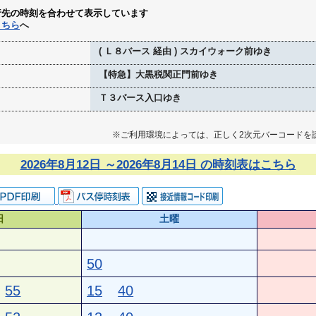
行先の時刻を合わせて表示しています
こちら
へ
( Ｌ８バース 経由 ) スカイウォーク前ゆき
【特急】大黒税関正門前ゆき
Ｔ３バース入口ゆき
※ご利用環境によっては、正しく2次元バーコードを
2026年8月12日 ～2026年8月14日 の時刻表はこちら
日
土曜
50
55
15
40