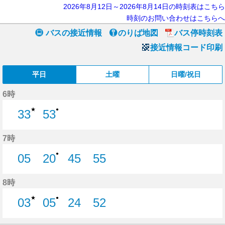
2026年8月12日～2026年8月14日の時刻表はこちら
時刻のお問い合わせはこちらへ
バスの接近情報
のりば地図
バス停時刻表
接近情報コード印刷
平日
土曜
日曜/祝日
6時
★
●
33
53
33分はつ
53分はつ
7時
●
05
20
45
55
5分はつ
20分はつ
45分はつ
55分はつ
8時
★
●
03
05
24
52
3分はつ
5分はつ
24分はつ
52分はつ