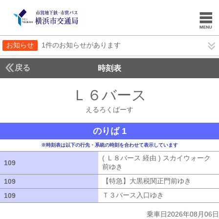
お知らせ
1件のお知らせがあります
戻る
時刻表
Ｌ６バース
えるろく
えるろくばーす
のりば 1
※時刻表は以下の行先・系統の時刻を合わせて表示しています
( Ｌ８バース 経由 ) スカイウォーク
109
109
前ゆき
( Ｌ８バース 経由 ) スカイウ
【特急】大黒税関正門前ゆき
【特急】
109
109
Ｔ３バース入口ゆき
Ｔ３バース入口ゆ
109
109
乗車日2026年08月06日