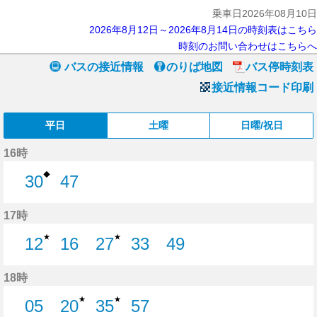
乗車日2026年08月10日
2026年8月12日～2026年8月14日の時刻表はこちら
時刻のお問い合わせはこちらへ
バスの接近情報
のりば地図
バス停時刻表
接近情報コード印刷
平日
土曜
日曜/祝日
16時
◆
30
47
30分はつ
47分はつ
17時
★
★
12
16
27
33
49
12分はつ
16分はつ
27分はつ
33分はつ
49分はつ
18時
★
★
05
20
35
57