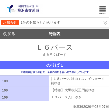
お知らせ
1件のお知らせがあります
戻る
時刻表
Ｌ６バース
えるろく
えるろくばーす
のりば 1
※時刻表は以下の行先・系統の時刻を合わせて表示しています
( Ｌ８バース 経由 ) スカイウォーク
109
109
前ゆき
( Ｌ８バース 経由 ) スカイウ
【特急】大黒税関正門前ゆき
【特急】
109
109
Ｔ３バース入口ゆき
Ｔ３バース入口ゆ
109
109
乗車日2026年08月07日