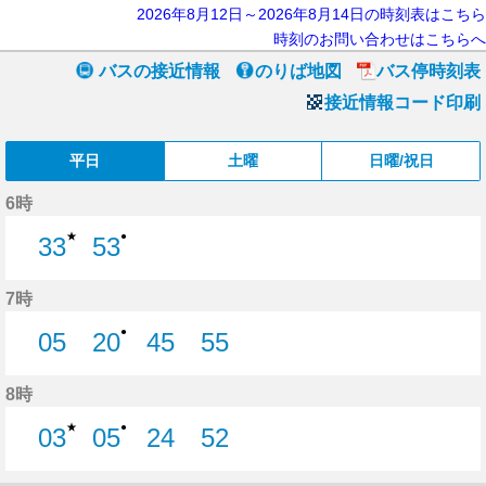
2026年8月12日～2026年8月14日の時刻表はこちら
時刻のお問い合わせはこちらへ
バスの接近情報
のりば地図
バス停時刻表
接近情報コード印刷
平日
土曜
日曜/祝日
6時
★
●
33
53
33分はつ
53分はつ
7時
●
05
20
45
55
5分はつ
20分はつ
45分はつ
55分はつ
8時
★
●
03
05
24
52
3分はつ
5分はつ
24分はつ
52分はつ