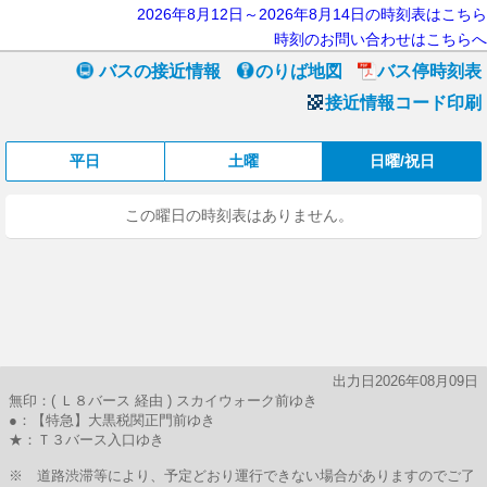
2026年8月12日～2026年8月14日の時刻表はこちら
時刻のお問い合わせはこちらへ
バスの接近情報
のりば地図
バス停時刻表
接近情報コード印刷
平日
土曜
日曜/祝日
この曜日の時刻表はありません。
出力日2026年08月09日
無印：( Ｌ８バース 経由 ) スカイウォーク前ゆき
●：【特急】大黒税関正門前ゆき
★：Ｔ３バース入口ゆき
※ 道路渋滞等により、予定どおり運行できない場合がありますのでご了