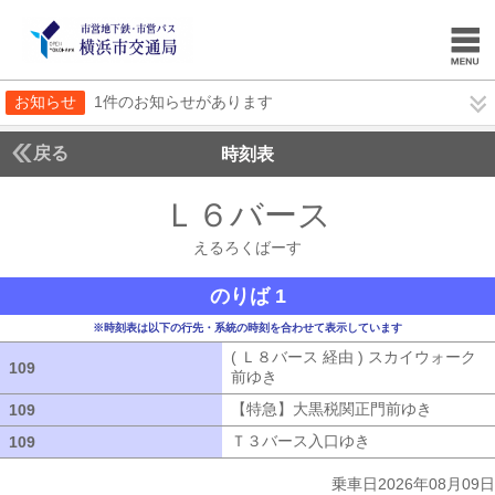
お知らせ
1件のお知らせがあります
戻る
時刻表
Ｌ６バース
えるろく
えるろくばーす
のりば 1
※時刻表は以下の行先・系統の時刻を合わせて表示しています
( Ｌ８バース 経由 ) スカイウォーク
109
109
前ゆき
( Ｌ８バース 経由 ) スカイウ
【特急】大黒税関正門前ゆき
【特急】
109
109
Ｔ３バース入口ゆき
Ｔ３バース入口ゆ
109
109
乗車日2026年08月09日